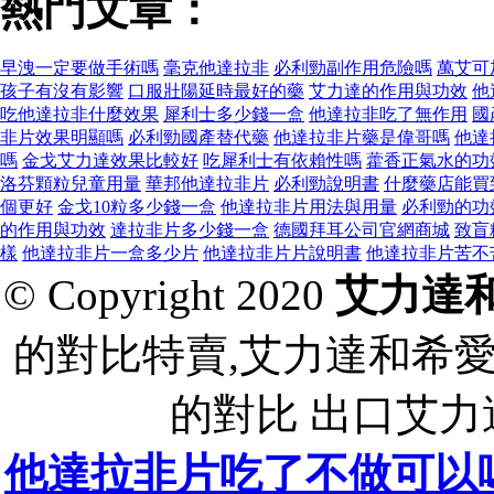
熱門文章：
早洩一定要做手術嗎
毫克他達拉非
必利勁副作用危險嗎
萬艾可
孩子有沒有影響
口服壯陽延時最好的藥
艾力達的作用與功效
他
吃他達拉非什麼效果
犀利士多少錢一盒
他達拉非吃了無作用
國
非片效果明顯嗎
必利勁國產替代藥
他達拉非片藥是偉哥嗎
他達
嗎
金戈艾力達效果比較好
吃犀利士有依賴性嗎
藿香正氣水的功
洛芬顆粒兒童用量
華邦他達拉非片
必利勁說明書
什麼藥店能買
個更好
金戈10粒多少錢一盒
他達拉非片用法與用量
必利勁的功
的作用與功效
達拉非片多少錢一盒
德國拜耳公司官網商城
致盲
樣
他達拉非片一盒多少片
他達拉非片片說明書
他達拉非片苦不
© Copyright 2020
艾力達
的對比特賣,艾力達和希
的對比 出口艾
他達拉非片吃了不做可以