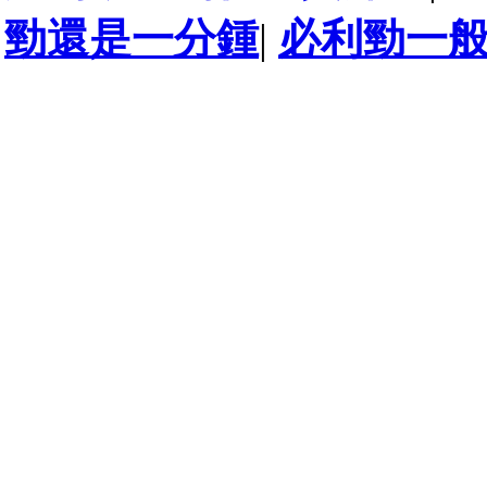
勁還是一分鍾
|
必利勁一