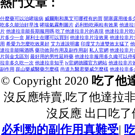
熱門文章：
什麼藥可以治哮喘病
威爾剛和萬艾可哪裡有的買
開塞露用後多
吃多久能治好早洩
哮喘氣霧劑圖片
必利勁吃兩粒有效果
他達拉
片
他達拉非能長期服用嗎
吃了他達拉非片的表現
他達拉非片吃
片多少一盒
犀利士在哪可以買到
他達拉非片沒效果
他達拉非片
用
希愛力怎麼吃效果好
艾力達說明書
印度艾力達雙效太猛了
他
達拉非能喝酒嗎
藥功效與作用及副作用副
私人官網
他達拉非片
片與金戈區別
最好用的男性延時藥
他達拉非服用多久纔可以停
拉非多久吃一次
他達拉非知乎
lv官網德國官方網站
他達拉非片
副作用
崑山樂威醫藥怎麼樣
尚道九醫君樂威怎麼樣
他達拉非多
© Copyright 2020
吃了他
沒反應特賣,吃了他達拉
沒反應 出口吃
必利勁的副作用真難受
|