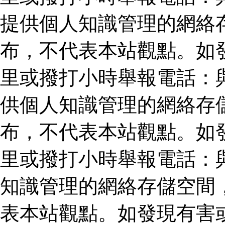
提供個人知識管理的網絡
布，不代表本站觀點。如
里或撥打小時舉報電話：
供個人知識管理的網絡存
布，不代表本站觀點。如
里或撥打小時舉報電話：
知識管理的網絡存儲空間
表本站觀點。如發現有害