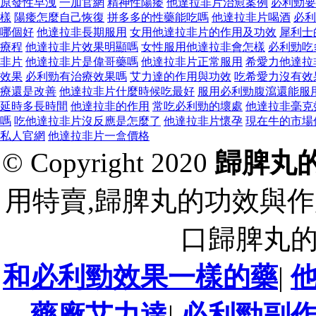
原發性早洩
一加官網
精神性陽痿
他達拉非片治愈案例
必利勁要
樣
陽痿怎麼自己恢復
拼多多的性藥能吃嗎
他達拉非片喝酒
必利
哪個好
他達拉非長期服用
女用他達拉非片的作用及功效
犀利士
療程
他達拉非片效果明顯嗎
女性服用他達拉非會怎樣
必利勁吃
非片
他達拉非片是偉哥藥嗎
他達拉非片正常服用
希愛力他達拉
效果
必利勁有治療效果嗎
艾力達的作用與功效
吃希愛力沒有效
療還是改善
他達拉非片什麼時候吃最好
服用必利勁腹瀉還能服
延時多長時間
他達拉非的作用
常吃必利勁的壞處
他達拉非毫克
嗎
吃他達拉非片沒反應是怎麼了
他達拉非片懷孕
現在牛的市場
私人官網
他達拉非片一盒價格
© Copyright 2020
歸脾丸
用特賣,歸脾丸的功效與作
口歸脾丸
和必利勁效果一樣的藥
|
藥廠艾力達
|
必利勁副