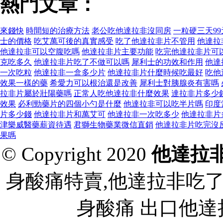
熱門文章：
來錢快
時間短的治療方法
老公吃他達拉非沒同房
一粒硬三天9
士的價格
吃艾萬可後的真實感受
吃了他達拉非片不管用
他達拉
他達拉非可以空腹吃嗎
他達拉非片主要功能
吃完他達拉非片可
克吃多久
他達拉非片吃了不做可以嗎
犀利士的功效和作用
他達
一次吃粒
他達拉非一盒多少片
他達拉非片什麼時候吃最好
吃他
效果一樣的藥
希愛力可以根治還是改善
犀利士對胰腺炎有害嗎
拉非片屬於壯陽藥嗎
正常人吃他達拉非什麼效果
達拉非片多少
效果
必利勁藥片的四個小勺是什麼
他達拉非可以吃半片嗎
印度
片多少錢
他達拉非片和萬艾可
他達拉非一次吃多少
他達拉非片
津樂威醫藥薪資待遇
君獅生物藥業微信直銷
他達拉非片吃完沒
果嗎
© Copyright 2020
他達拉
身酸痛特賣,他達拉非吃
身酸痛 出口他