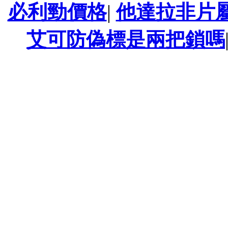
必利勁價格
|
他達拉非片
艾可防偽標是兩把鎖嗎