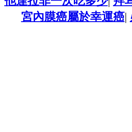
他達拉非一次吃多少
|
拜
宮內膜癌屬於幸運癌
|