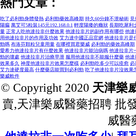
熱門文章：
吃了必利勁身體發熱
必利勁藥效高峰期
持久60分鐘不泄秘術
見
陽瘺
萬艾可5粒裝145元192.168.0.1
輕度陽痿的癥狀
長期吃犀利
量
正常人吃他達拉非什麼效果
他達拉非片的副作用有哪些
他達
用他達拉非片的作用及功效
艾力達中國正品官網
他達拉非片是
勁嗎
布洛芬顆粒兒童用量
在哪裡買君樂威
必利勁的藥效高峰期
愛希力他達拉非片有什麼效果
他達拉非片能治病嗎
他達拉非片
勁的壞處
他達拉非片治療早泄
服用他達拉非不能服什麼藥
他達
效果多久
神度他達拉非片效果怎麼樣
必利勁吃多少可以痊愈
必
艾力達硬度最高
什麼藥店能買到必利勁
吃了他達拉非片沒效果
樂威軟件
© Copyright 2020
天津樂
賣,天津樂威醫藥招聘 批
威醫