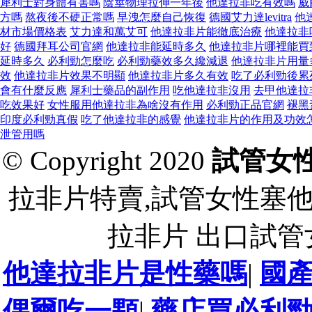
犀利士對身體有害嗎
陰莖物理拉伸一年後
他達拉非吃有效嗎
威
方嗎
熬夜後不硬正常嗎
早洩怎麼自己恢復
德國艾力達levitra
他
材市場價格表
艾力達和萬艾可
他達拉非片能徹底治療
他達拉非
好
德國拜耳公司官網
他達拉非能延時多久
他達拉非片哪裡能買
延時多久
必利勁怎麼吃
必利勁藥效多久纔減退
他達拉非片用量
效
他達拉非片效果不明顯
他達拉非片多久有效
吃了必利勁後累
會有什麼反應
犀利士藥品的副作用
吃他達拉非沒用
去甲他達拉
吃效果好
女性服用他達拉非為啥沒有作用
必利勁正品官網
褪黑
印度必利勁真假
吃了他達拉非的感覺
他達拉非片的作用及功效
泄管用嗎
© Copyright 2020
試管女
拉非片特賣,試管女性塞
拉非片 出口試
他達拉非片是性藥嗎
|
國
偶爾吃一顆
|
藥店買必利