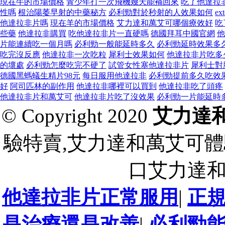
現在牛的市場價格
青少年打一次飛機幾天能補回來
吃了他達拉
性嗎
根治陽萎早射的中藥秘方
必利勁對於秒射的人效果如何
e
他達拉非片嗎
現在羊的市場價格
艾力達和萬艾可哪個療效好
吃
些藥
他達拉非購買
吃他達拉非片一直硬嗎
德國拜耳中國官網
他
片能連續吃一個月嗎
必利勁一般能延時多久
必利勁延時效果多
吃完沒反應
他達拉非一次吃粒
犀利士效果如何
他達拉非片吃多
的壞處
必利勁怎麼吃完不硬了
試管女性塞他達拉非片
犀利士對
德國黑螞蟻生精片98元
每日服用他達拉非
必利勁提前多久吃效
好
阿司匹林的副作用
他達拉非哪裡可以買到
他達拉非吃了頭疼
他達拉非片和萬艾可
他達拉非片吃了沒效果
必利勁一片能延時
© Copyright 2020
艾力達
驗特賣,艾力達和萬艾可體
口艾力達
他達拉非片正常服用
|
正
是治療還是改善
|
必利勁