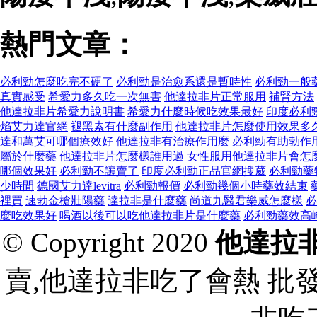
熱門文章：
必利勁怎麼吃完不硬了
必利勁是治愈系還是暫時性
必利勁一般
真實感受
希愛力多久吃一次無害
他達拉非片正常服用
補腎方法
他達拉非片希愛力說明書
希愛力什麼時候吃效果最好
印度必利
焰艾力達官網
褪黑素有什麼副作用
他達拉非片怎麼使用效果多
達和萬艾可哪個療效好
他達拉非有治療作用麼
必利勁有助勃作
屬於什麼藥
他達拉非片怎麼樣誰用過
女性服用他達拉非片會怎
哪個效果好
必利勁不讓賣了
印度必利勁正品官網搜葳
必利勁藥
少時間
德國艾力達levitra
必利勁報價
必利勁幾個小時藥效結束
裡買
速勃金槍壯陽藥
達拉非是什麼藥
尚道九醫君樂威怎麼樣
必
麼吃效果好
喝酒以後可以吃他達拉非片是什麼藥
必利勁藥效高
© Copyright 2020
他達拉
賣,他達拉非吃了會熱 批