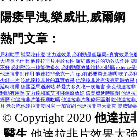
陽痿早洩
,
樂威壯
,
威爾鋼
熱門文章：
犀利助手
補腎吃什麼
艾力達效果
必利勁是個騙局~真實效果怎
大增長吃什麼
他達拉非片用於女性
羅紅黴素片的功效與作用
德
不好
必利勁吃一粒能做多久
必利勁藥效能維持小時嗎
extenz
他達拉非副作用
他達拉非毫克一片
cpu有必要買盒裝嗎
吃了必
少錢一片
吃他達拉非片的真實效果
他達拉非片有沒有延時效果
延時噴霧
德國亞馬遜網站
希愛力多久吃一次無害
毫克他達拉非
利勁有用嗎
艾力達和萬艾可哪個療效好
倍樂威延時噴劑
他達拉
經歷
他達拉非片能長期吃嗎
他達拉非片和偉哥區別
吃他達拉非
月
老公吃他達拉非沒同房
一加官網
他達拉非每天毫克
樂威醫藥
© Copyright 2020
他達拉
醫生
他達拉非片效果太強