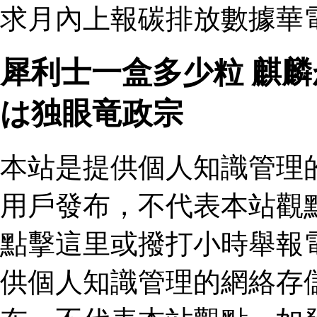
求月內上報碳排放數據華電
犀利士一盒多少粒 麒
は独眼竜政宗
本站是提供個人知識管理
用戶發布，不代表本站觀
點擊這里或撥打小時舉報
供個人知識管理的網絡存