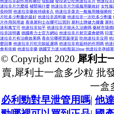
他達拉非副作用有哪些
借點錢
發現老公吃他達拉非片
他達拉非
達拉非片怎麼樣
補腎喝什麼
他達拉非片怎樣服用藥效好
女性服
長時間
他達拉非藥效持續多久
他達拉非毫克一般服用幾個療程
片吃多少劑量的最好
他達拉非原料藥
他達拉非一次吃多少劑量
片作用與用途
香港犀利士在哪可以買到
犀利士牌健力膠囊
犀利
達和萬艾可
他達拉非知乎
他達拉非片能永久治療嗎
藥材市場價
拉非說明書
德國希力士官方網站
他達拉非片射完還會硬嗎
印度
達拉非片有治療效果嗎
香奈兒哪裡買最便宜
吃他達拉非沒用
他
麼回事
他達拉非片吃完能延遲嗎
他達拉非有延時的作用嗎
他達
會有依賴
他達拉非藥
德國艾力達30粒瓶裝20mg
他達拉非孕婦塞
© Copyright 2020
犀利士
賣,犀利士一盒多少粒 批
一盒
必利勁對早泄管用嗎
|
他
勁哪裡可以買到正品
|
國