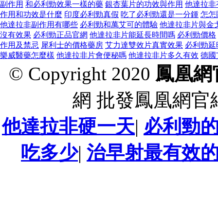
副作用
和必利勁效果一樣的藥
銀杏葉片的功效與作用
他達拉非
作用和功效是什麼
印度必利勁真假
吃了必利勁還是一分鍾
怎怎
他達拉非副作用有哪些
必利勁和萬艾可的體驗
他達拉非片與金
沒有效果
必利勁正品官網
他達拉非片能延長時間嗎
必利勁價格
作用及禁忌
犀利士的價格藥房
艾力達雙效片真實效果
必利勁延
樂威醫藥怎麼樣
他達拉非片會便秘嗎
他達拉非片多久有效
德國
© Copyright 2020
鳳凰網
網 批發鳳凰網官
他達拉非硬一天
|
必利勁
吃多少
|
治早射最有效