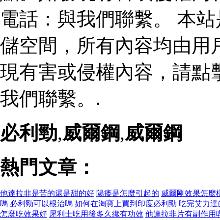
電話：與我們聯繫。 本
儲空間，所有內容均由用
現有害或侵權內容，請點
我們聯繫。.
必利勁
,
威爾鋼
,
威爾鋼
熱門文章：
他達拉非是苦的還是甜的好
陽痿是怎麼引起的
威爾剛效果怎麼
嗎
必利勁可以根治嗎
如何在淘寶上買到印度必利勁
吃完艾力達
怎麼吃效果好
犀利士吃用後多久纔有功效
他達拉非片有副作用