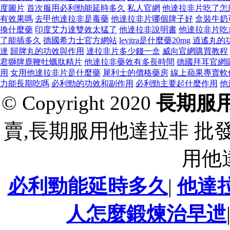
度圖片
首次服用必利勁能延時多久
私人官網
他達拉非片吃了怎
有效果嗎
去甲他達拉非是毒藥
他達拉非片哪個牌子好
盒裝牛奶
換什麼藥
印度艾力達雙效太猛了
他達拉非說明書
他達拉非片吃
了能插多久
德國希力士官方網站
levitra是什麼藥20mg
逍遙丸的
達
歸脾丸的功效與作用
達拉非片多少錢一盒
威向官網購買教程
君獅牌鹿鞭牡蠣肽精片
他達拉非藥效有多長時間
德國拜耳官網
用
女用他達拉非片是什麼藥
犀利士的價格藥房
線上蘋果專賣軟
力能長期吃嗎
必利勁的功效和副作用
必利勁主要起什麼作用
他
© Copyright 2020
長期服
賣,長期服用他達拉非 批
用他
必利勁能延時多久
|
他達
人怎麼鍛煉治早迣