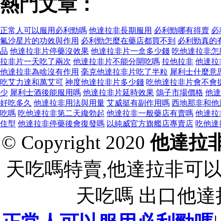
熱門文章：
正常人可以服用必利勁嗎
他達拉非長期服用
必利勁哪有得賣
必
氟沙星片的功效與作用
必利勁怎麼在藥店都買不到
必利勁真的
品
他達拉非片停藥沒效果
他達拉非片一盒多少錢
吃他達拉非怎
拉非片一天吃了兩次
他達拉非片不能分開吃嗎
拉他拉非
他達拉
他達拉非為啥沒有作用
毫克他達拉非片吃了半粒
犀利士什麼意
吃艾力達和萬艾可
神度他達拉非片多少錢
吃他達拉非片會不會
少
犀利士酒後能服用嗎
他達拉非片延時效果
鴿子市場價格
他達
好吃多久
他達拉非用法與用量
艾威挺有副作用嗎
西地那非和他
吃嗎
吃他達拉非第二天纔勃起
他達拉非一般藥店有賣嗎
他達拉
住型
他達拉非停藥後會復發嗎
以純威官方旗艦店專賣店
吃他達
© Copyright 2020
他達拉
天吃嗎特賣,他達拉非可
天吃嗎 出口他